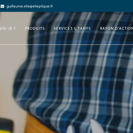
guillaume.elie@elieptique.fr
UIS-JE ?
PRODUITS
SERVICES & TARIFS
RAYON D’ACTIO