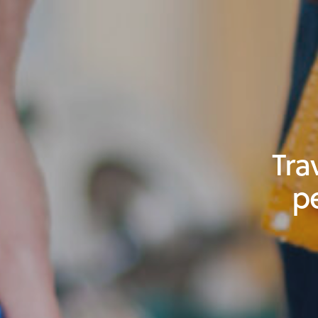
Tra
p