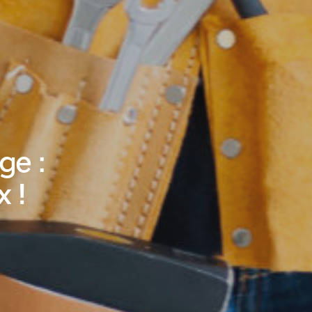
ge :
 !