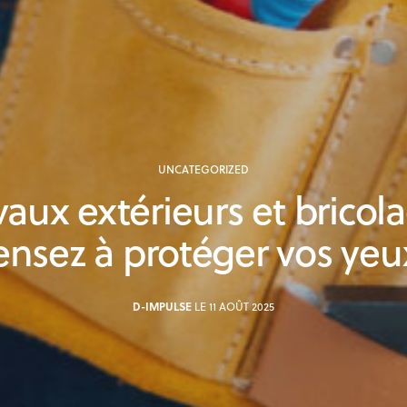
UNCATEGORIZED
vaux extérieurs et bricola
ensez à protéger vos yeux
D-IMPULSE
LE 11 AOÛT 2025